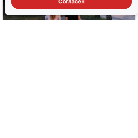
Согласен
Опубликована карта отключений
воды в Воронеже
6 августа
0