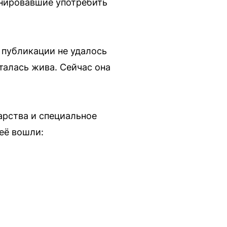
анировавшие употребить
 публикации не удалось
талась жива. Сейчас она
арства и специальное
её вошли: