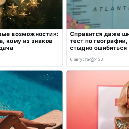
овые возможности»:
Справится даже шк
а, кому из знаков
тест по географии,
дача
стыдно ошибиться
6 августа
130