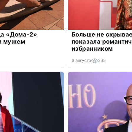
зда «Дома-2»
Больше не скрывае
м мужем
показала романти
избранником
6 августа
265