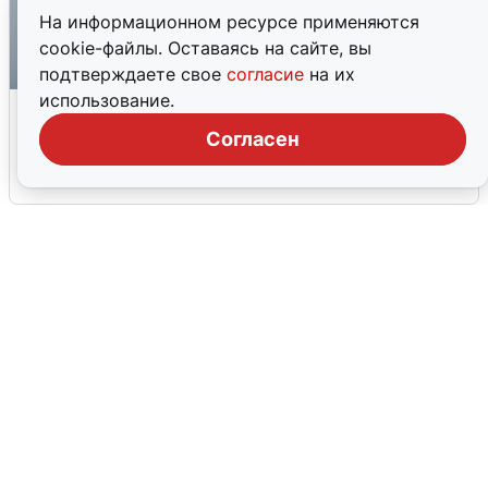
На информационном ресурсе применяются
cookie-файлы. Оставаясь на сайте, вы
подтверждаете свое
согласие
на их
использование.
Ракетная опасность в Свердловской
области: что известно
Согласен
6 августа
0