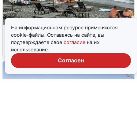
На информационном ресурсе применяются
Жители и туристы Сочи рассказали
cookie-файлы. Оставаясь на сайте, вы
об атаке БПЛА 5 августа
подтверждаете свое
согласие
на их
использование.
5 августа
0
Согласен