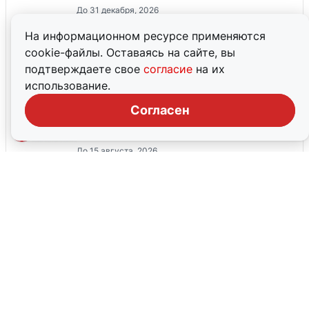
До 31 декабря, 2026
На информационном ресурсе применяются
cookie-файлы. Оставаясь на сайте, вы
Яндекс Диск со скидкой 30%
подтверждаете свое
согласие
на их
До 31 августа, 2026
использование.
Согласен
Скидка 20% на список товаров марки
Ля Рош-Позе Липикар
До 15 августа, 2026
Все промокоды