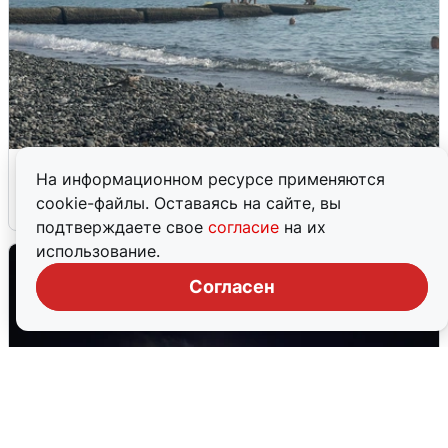
Сирены в Сочи: новая угроза БПЛА
На информационном ресурсе применяются
cookie-файлы. Оставаясь на сайте, вы
6 августа
0
подтверждаете свое
согласие
на их
использование.
Согласен