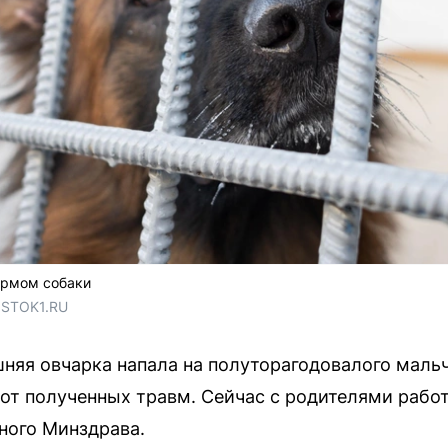
ормом собаки
OSTOK1.RU
яя овчарка напала на полуторагодовалого маль
 от полученных травм. Сейчас с родителями рабо
ного Минздрава.