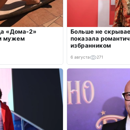
зда «Дома-2»
Больше не скрывае
м мужем
показала романти
избранником
6 августа
271