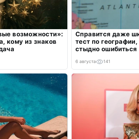
овые возможности»:
Справится даже шк
а, кому из знаков
тест по географии,
дача
стыдно ошибиться
6 августа
141