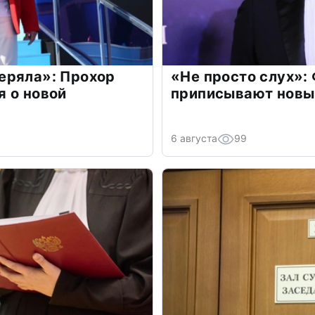
еряла»: Прохор
«Не просто слух»:
 о новой
приписывают новы
6 августа
99