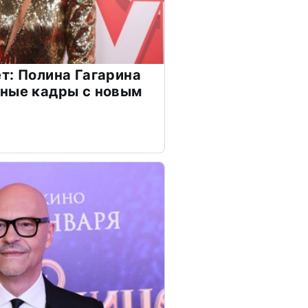
т: Полина Гагарина
чные кадры с новым