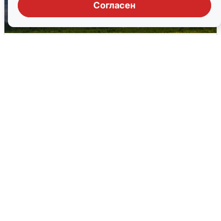
Согласен
Ночная атака БПЛА на Самарскую
область: хронология
8 августа
0