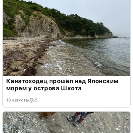
Канатоходец прошёл над Японским
морем у острова Шкота
10 августа
5