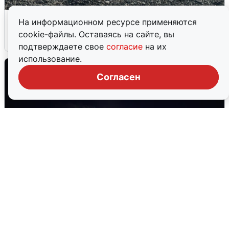
Сирены в Сочи: новая угроза БПЛА
На информационном ресурсе применяются
cookie-файлы. Оставаясь на сайте, вы
6 августа
0
подтверждаете свое
согласие
на их
использование.
Согласен
Взрывы в Воронеже после сигнала
тревоги