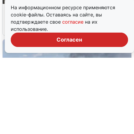
На информационном ресурсе применяются
Кто такой Владимир Ткачук и почему
cookie-файлы. Оставаясь на сайте, вы
его Mercedes взорвали
подтверждаете свое
согласие
на их
5 августа
0
использование.
Согласен
Очевидцы сообщили о столбе дыма