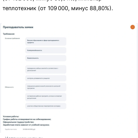
теплотехник (от 109 000, минус 88,80%).