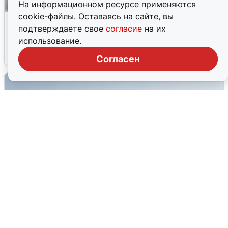
На информационном ресурсе применяются
cookie-файлы. Оставаясь на сайте, вы
Волгоградцы остались без
подтверждаете свое
согласие
на их
мобильного интернета
использование.
6 августа
0
Согласен
Сирены в Сочи: новая угроза БПЛА