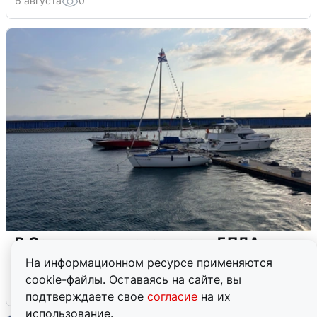
6 августа
0
В Сочи сняли угрозу атаки БПЛА,
аэропорт закрыт
На информационном ресурсе применяются
cookie-файлы. Оставаясь на сайте, вы
6 августа
0
подтверждаете свое
согласие
на их
использование.