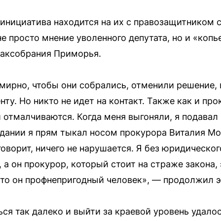
 инициатива находится на их с правозащитником 
не просто мнение уволенного депутата, но и «коп
Заксобрания Приморья.
мирно, чтобы они собрались, отменили решение, в
ту. Но никто не идет на контакт. Также как и про
и отмалчиваются. Когда меня выгоняли, я подавал
едании я прям тыкал носом прокурора Виталия Мос
говорит, ничего не нарушается. Я без юридическог
, а он прокурор, который стоит на страже закона, 
 что он профнепригодный человек», — продолжил э
ься так далеко и выйти за краевой уровень удало