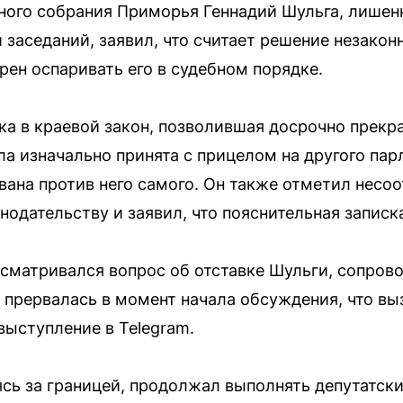
ного собрания Приморья Геннадий Шульга, лишен
 заседаний, заявил, что считает решение незако
ен оспаривать его в судебном порядке.
ка в краевой закон, позволившая досрочно прек
ыла изначально принята с прицелом на другого п
ована против него самого. Он также отметил несо
одательству и заявил, что пояснительная записк
ссматривался вопрос об отставке Шульги, сопро
 прервалась в момент начала обсуждения, что вы
выступление в Telegram.
дясь за границей, продолжал выполнять депутатск