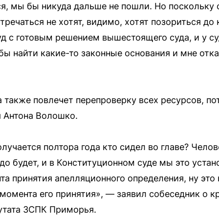
я, мы бы никуда дальше не пошли. Но поскольку 
речаться не хотят, видимо, хотят позориться до
уд с готовым решением вышестоящего суда, и у с
бы найти какие-то законные основания и мне отка
да также повлечет перепроверку всех ресурсов, п
 Антона Волошко.
лучается полтора года кто сидел во главе? Чело
до будет, и в Конституционном суде мы это уста
та принятия апелляционного определения, ну это 
 момента его принятия», — заявил собеседник о к
утата ЗСПК Приморья.