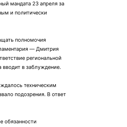
ный мандата 23 апреля за
нным и политически
ращать полномочия
арламентария — Дмитрия
ответствие региональной
а вводит в заблуждение.
вождалось техническим
звало подозрения. В ответ
ие обязанности