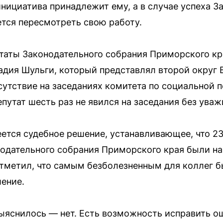
инициатива принадлежит ему, а в случае успеха 
тся пересмотреть свою работу.
таты Законодательного собрания Приморского кр
адия Шульги, который представлял второй округ
сутствие на заседаниях комитета по социальной 
епутат шесть раз не явился на заседания без ува
еется судебное решение, устанавливающее, что 23
онодательного собрания Приморского края были 
отметил, что самым безболезненным для коллег б
шение.
выяснилось — нет. Есть возможность исправить ош