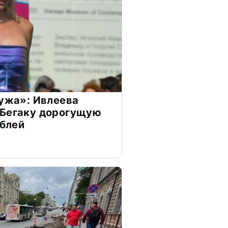
мужа»: Ивлеева
 Бегаку дорогущую
ублей