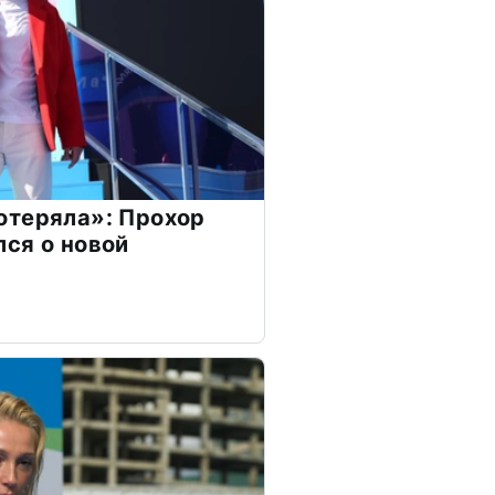
отеряла»: Прохор
ся о новой