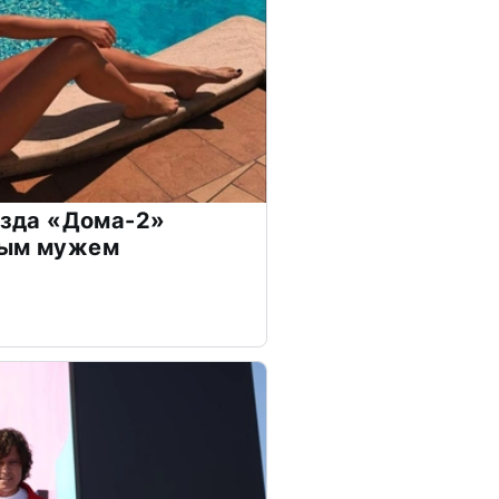
везда «Дома-2»
дым мужем