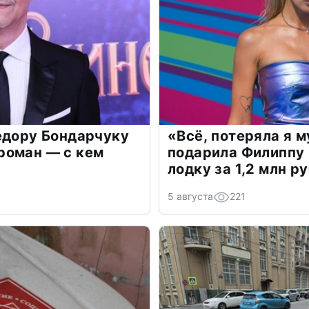
едору Бондарчуку
«Всё, потеряла я 
роман — с кем
подарила Филиппу
лодку за 1,2 млн р
5 августа
221