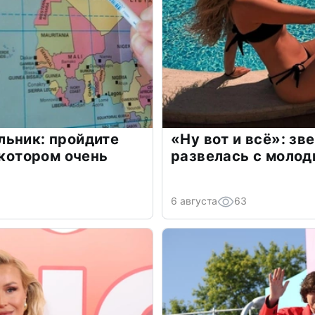
льник: пройдите
«Ну вот и всё»: з
 котором очень
развелась с моло
6 августа
63