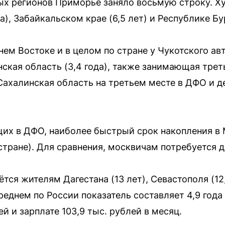
ых регионов Приморье заняло восьмую строку. Ху
), Забайкальском крае (6,5 лет) и Республике Буря
нем Востоке и в целом по стране у Чукотского ав
нская область (3,4 года), также занимающая тре
ахалинская область на третьем месте в ДФО и д
щих в ДФО, наиболее быстрый срок накопления 
 стране). Для сравнения, москвичам потребуется д
тся жителям Дагестана (13 лет), Севастополя (12,6
 среднем по России показатель составляет 4,9 год
ей и зарплате 103,9 тыс. рублей в месяц.