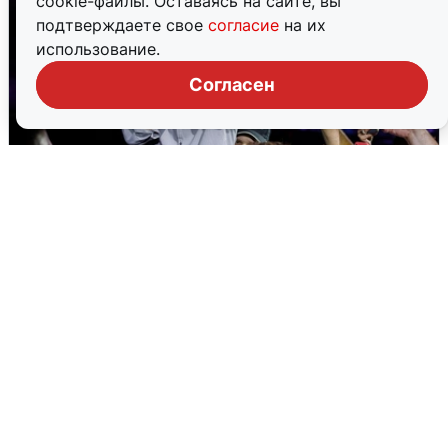
cookie-файлы. Оставаясь на сайте, вы
подтверждаете свое
согласие
на их
использование.
Согласен
«Продолжайте жить обычной
жизнью»: беспилотная опасность
Прикамья
2 августа
0