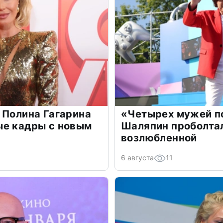
 Полина Гагарина
«Четырех мужей п
ые кадры с новым
Шаляпин проболтал
возлюбленной
6 августа
11