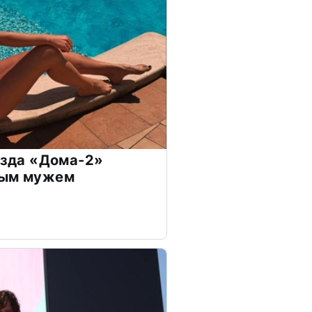
везда «Дома-2»
дым мужем