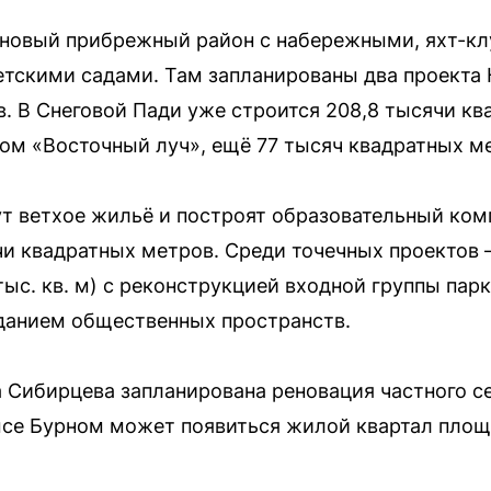
я новый прибрежный район с набережными, яхт-к
тскими садами. Там запланированы два проекта К
. В Снеговой Пади уже строится 208,8 тысячи к
м «Восточный луч», ещё 77 тысяч квадратных ме
т ветхое жильё и построят образовательный комп
и квадратных метров. Среди точечных проектов 
ыс. кв. м) с реконструкцией входной группы парк
данием общественных пространств.
 Сибирцева запланирована реновация частного с
ысе Бурном может появиться жилой квартал площ