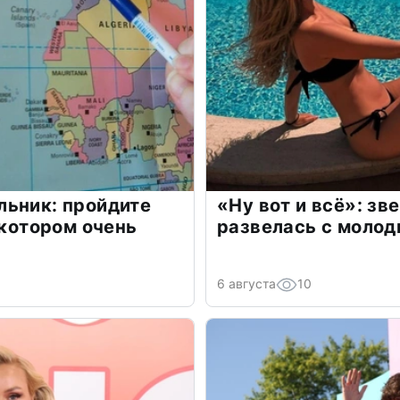
льник: пройдите
«Ну вот и всё»: з
 котором очень
развелась с моло
6 августа
10