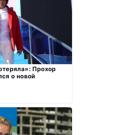
отеряла»: Прохор
ся о новой