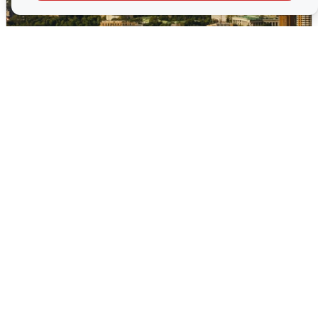
Москвичи услышали грохот в небе:
подробности
7 августа
0