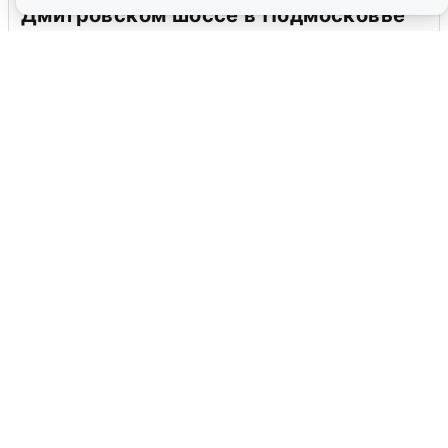
Дмитровском шоссе в Подмосковье
4 августа
0
В Туре вода убывает, на других реках
области прибывает