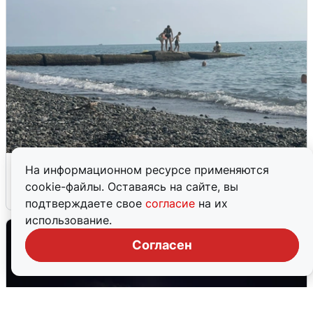
Сирены в Сочи: новая угроза БПЛА
На информационном ресурсе применяются
cookie-файлы. Оставаясь на сайте, вы
6 августа
0
подтверждаете свое
согласие
на их
использование.
Согласен