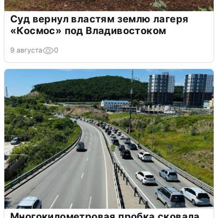
Суд вернул властям землю лагеря
«Космос» под Владивостоком
9 августа
0
Многокилометровая пробка сковала