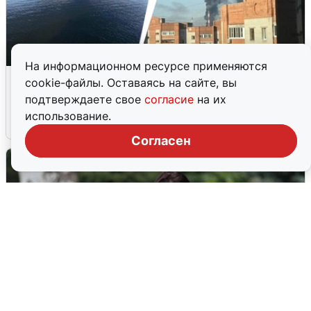
На информационном ресурсе применяются
Ночная атака БПЛА на Ярославль:
cookie-файлы. Оставаясь на сайте, вы
попадания и последствия
подтверждаете свое
согласие
на их
использование.
6 августа
0
Согласен