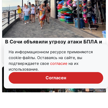
В Сочи объявили угрозу атаки БПЛА и
закрыли пляжи
На информационном ресурсе применяются
6 августа
0
cookie-файлы. Оставаясь на сайте, вы
подтверждаете свое
согласие
на их
использование.
Согласен