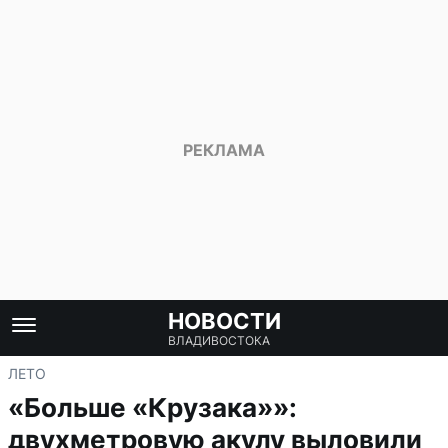
НОВОСТИ
ВЛАДИВОСТОКА
ЛЕТО
«Больше «Крузака»»:
двухметровую акулу выловили