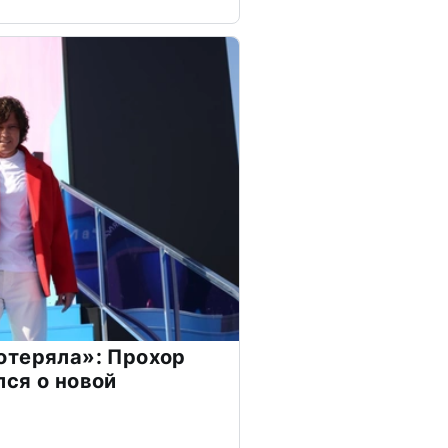
отеряла»: Прохор
ся о новой