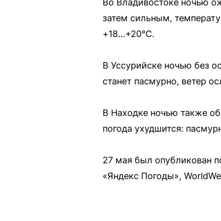
Во Владивостоке ночью ож
затем сильным, температу
+18…+20°C.
В Уссурийске ночью без о
станет пасмурно, ветер ос
В Находке ночью также об
погода ухудшится: пасмурн
27 мая был опубликован п
«Яндекс Погоды», WorldWe