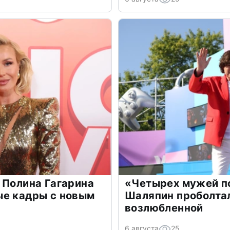
 Полина Гагарина
«Четырех мужей п
ые кадры с новым
Шаляпин проболтал
возлюбленной
6 августа
25