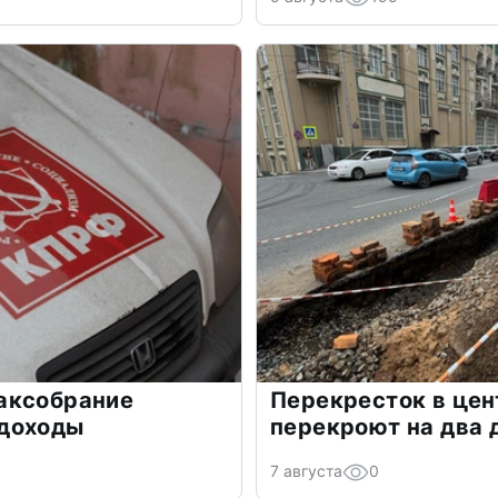
аксобрание
Перекресток в цен
доходы
перекроют на два 
7 августа
0