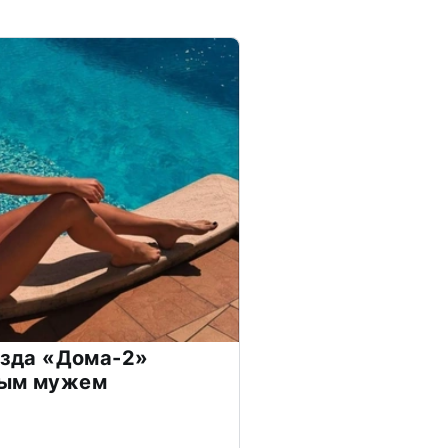
везда «Дома-2»
дым мужем