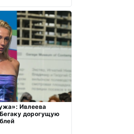
мужа»: Ивлеева
 Бегаку дорогущую
ублей