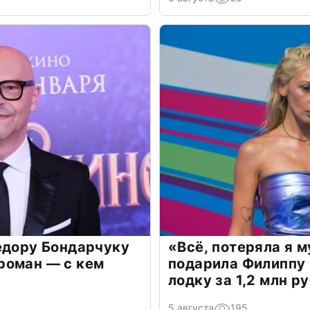
едору Бондарчуку
«Всё, потеряла я 
роман — с кем
подарила Филиппу
лодку за 1,2 млн р
5 августа
195