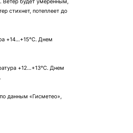
. Ветер будет умеренным,
ер стихнет, потеплеет до
ура +14…+15°C. Днем
ература +12…+13°C. Днем
.
 по данным «Гисметео»,