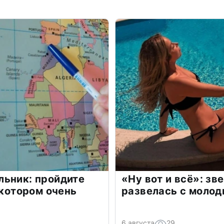
льник: пройдите
«Ну вот и всё»: з
 котором очень
развелась с моло
6 августа
29