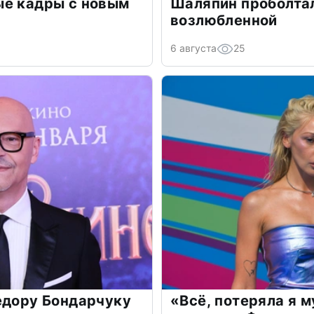
ые кадры с новым
Шаляпин проболтал
возлюбленной
6 августа
25
едору Бондарчуку
«Всё, потеряла я 