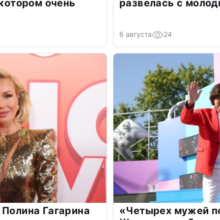
 котором очень
развелась с моло
6 августа
24
 Полина Гагарина
«Четырех мужей п