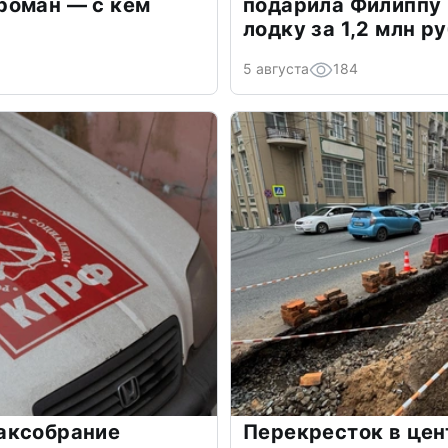
роман — с кем
подарила Филиппу
лодку за 1,2 млн р
5 августа
184
аксобрание
Перекресток в цен