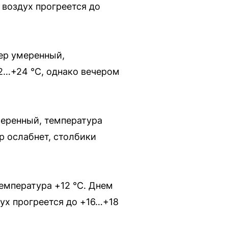
 воздух прогреется до
ер умеренный,
2…+24 °C, однако вечером
меренный, температура
р ослабнет, столбики
емпература +12 °C. Днем
дух прогреется до +16…+18