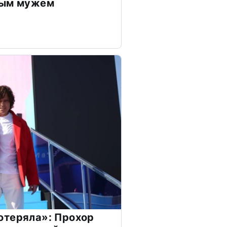
дым мужем
отеряла»: Прохор