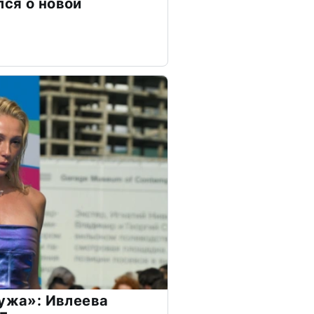
ся о новой
мужа»: Ивлеева