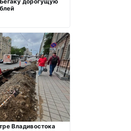
 Бегаку дорогущую
ублей
тре Владивостока