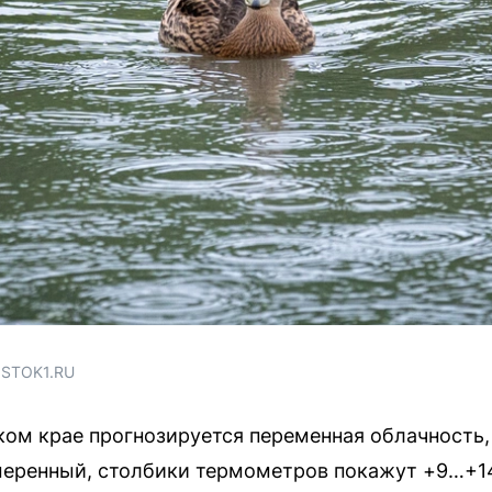
OSTOK1.RU
ком крае прогнозируется переменная облачность
меренный, столбики термометров покажут +9…+14