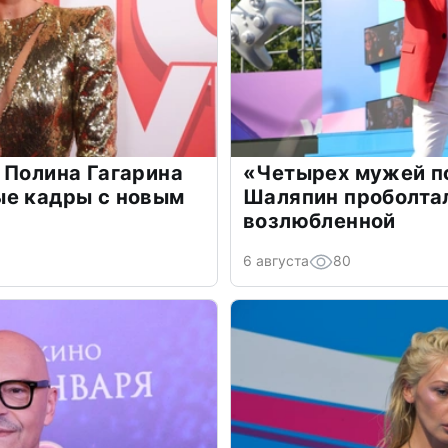
 Полина Гагарина
«Четырех мужей п
ые кадры с новым
Шаляпин проболтал
возлюбленной
6 августа
80