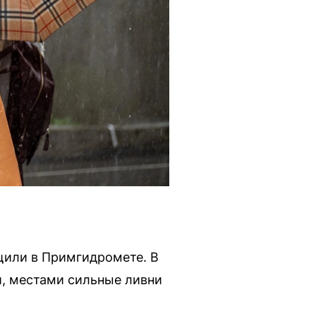
щили в Примгидромете. В
и, местами сильные ливни