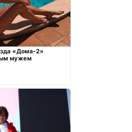
везда «Дома-2»
дым мужем