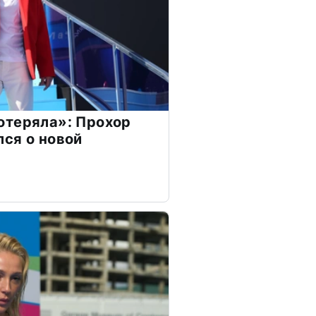
отеряла»: Прохор
ся о новой