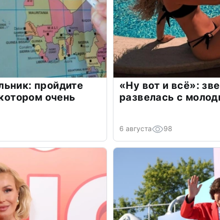
льник: пройдите
«Ну вот и всё»: з
 котором очень
развелась с моло
6 августа
98