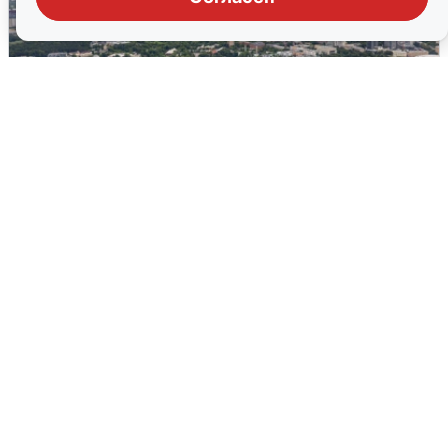
Москвичи услышали грохот, похожий
на взрыв
7 августа
0