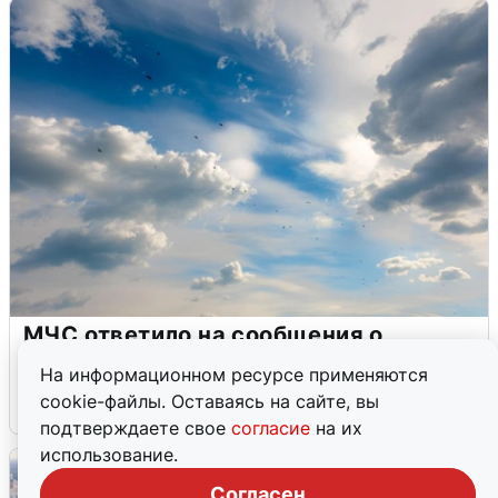
МЧС ответило на сообщения о
грохоте в Москве
На информационном ресурсе применяются
cookie-файлы. Оставаясь на сайте, вы
7 августа
0
подтверждаете свое
согласие
на их
использование.
Согласен