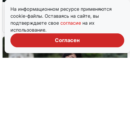
Ночная атака БПЛА на Ярославль:
На информационном ресурсе применяются
попадания и последствия
cookie-файлы. Оставаясь на сайте, вы
подтверждаете свое
согласие
на их
6 августа
0
использование.
Согласен
Волгоградцы остались без