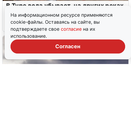
В Туре вода убывает, на других реках
области прибывает
На информационном ресурсе применяются
cookie-файлы. Оставаясь на сайте, вы
4 августа
0
подтверждаете свое
согласие
на их
использование.
Согласен
Над ХМАО впервые сбили