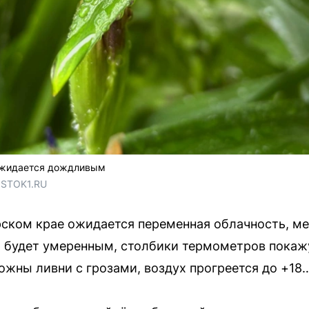
 ожидается дождливым
OSTOK1.RU
рском крае ожидается переменная облачность, м
 будет умеренным, столбики термометров покажу
ожны ливни с грозами, воздух прогреется до +18