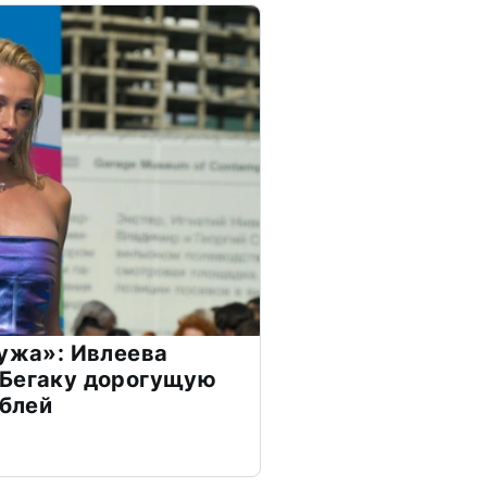
мужа»: Ивлеева
 Бегаку дорогущую
ублей