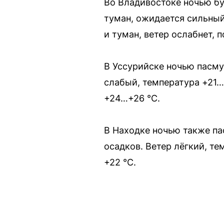
Во Владивостоке ночью бу
туман, ожидается сильный
и туман, ветер ослабнет, 
В Уссурийске ночью пасмур
слабый, температура +21…+
+24…+26 °C.
В Находке ночью также па
осадков. Ветер лёгкий, те
+22 °C.