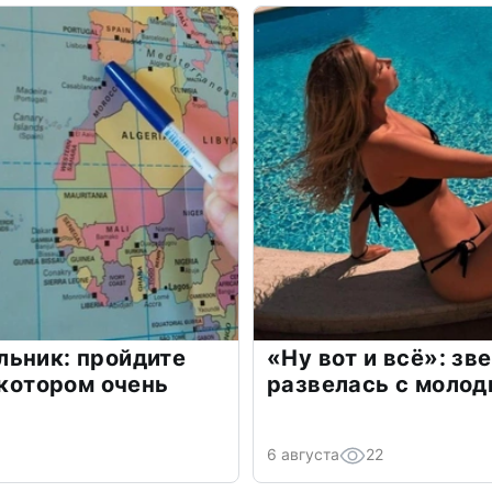
льник: пройдите
«Ну вот и всё»: з
 котором очень
развелась с моло
6 августа
22