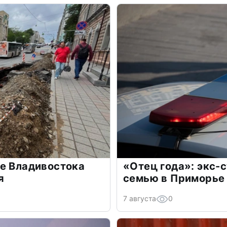
е Владивостока
«Отец года»: экс-
я
семью в Приморье
7 августа
0