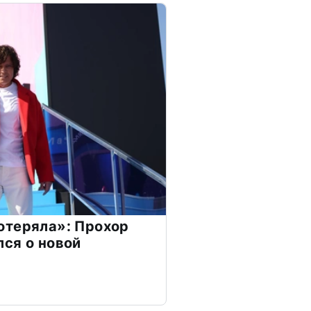
отеряла»: Прохор
ся о новой