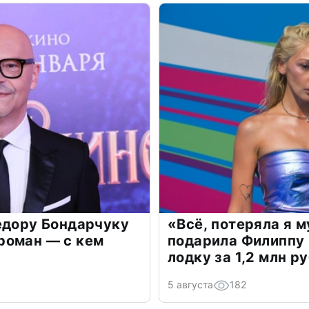
едору Бондарчуку
«Всё, потеряла я 
роман — с кем
подарила Филиппу
лодку за 1,2 млн р
5 августа
182