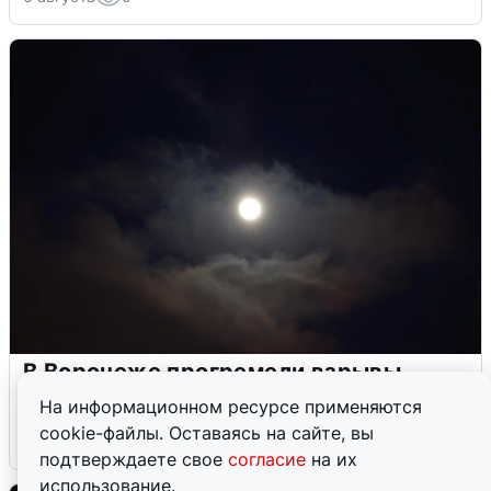
В Воронеже прогремели взрывы
после сигнала тревоги
На информационном ресурсе применяются
cookie-файлы. Оставаясь на сайте, вы
5 августа
0
подтверждаете свое
согласие
на их
использование.