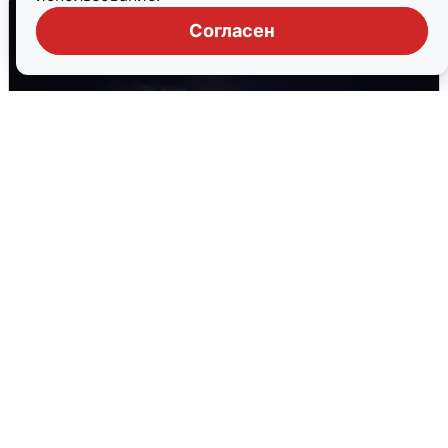
Согласен
Взрывы в Воронеже после сигнала
тревоги
5 августа
0