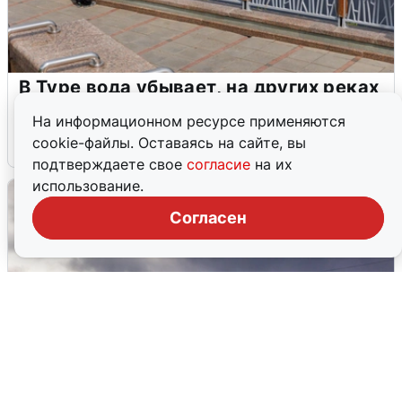
В Туре вода убывает, на других реках
области прибывает
На информационном ресурсе применяются
cookie-файлы. Оставаясь на сайте, вы
4 августа
0
подтверждаете свое
согласие
на их
использование.
Согласен