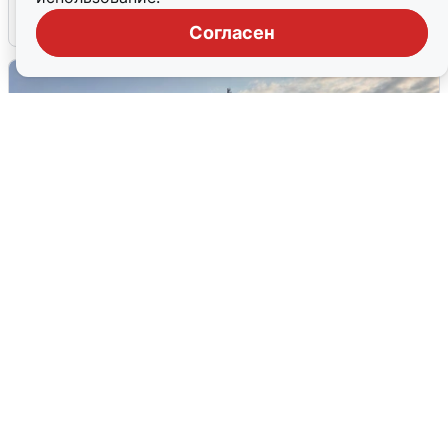
6 августа
0
Согласен
В Сочи сняли угрозу атаки БПЛА,
аэропорт закрыт
6 августа
0