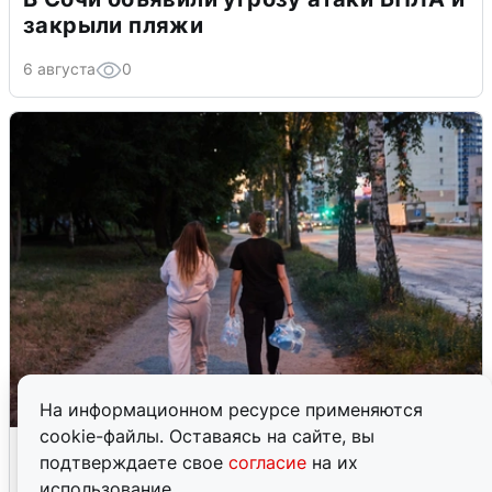
закрыли пляжи
6 августа
0
На информационном ресурсе применяются
cookie-файлы. Оставаясь на сайте, вы
Опубликована карта отключений
подтверждаете свое
согласие
на их
воды в Воронеже
использование.