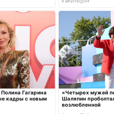
6 августа
54
 Полина Гагарина
«Четырех мужей п
ые кадры с новым
Шаляпин проболтал
возлюбленной