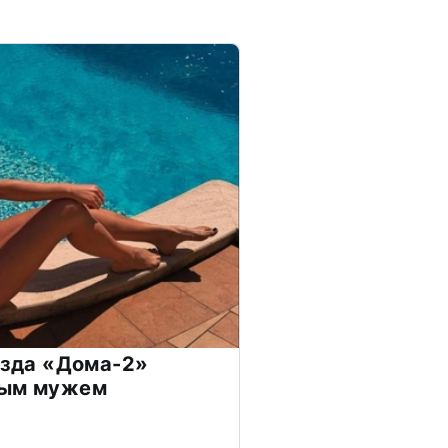
везда «Дома-2»
дым мужем