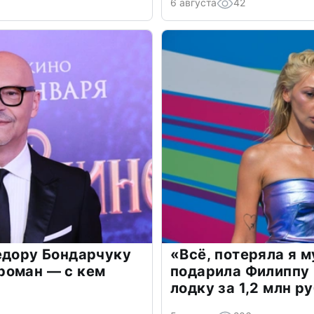
6 августа
42
едору Бондарчуку
«Всё, потеряла я 
роман — с кем
подарила Филиппу
лодку за 1,2 млн р