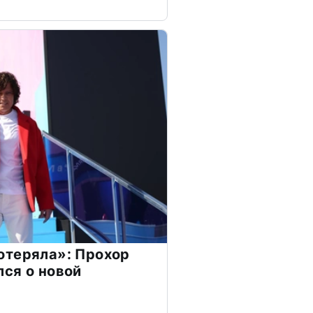
отеряла»: Прохор
ся о новой