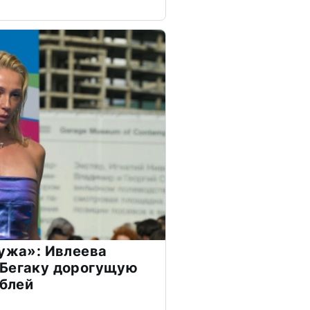
мужа»: Ивлеева
 Бегаку дорогущую
ублей