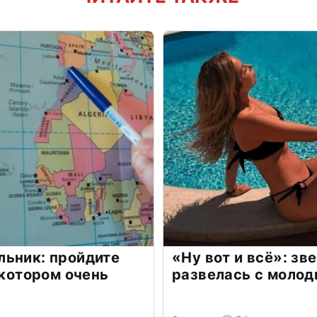
льник: пройдите
«Ну вот и всё»: з
 котором очень
развелась с моло