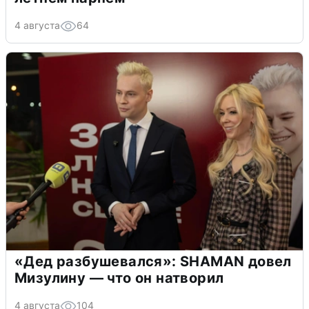
4 августа
64
«Дед разбушевался»: SHAMAN довел
Мизулину — что он натворил
4 августа
104