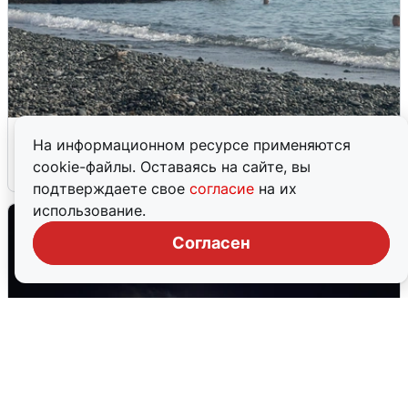
Сирены в Сочи: новая угроза БПЛА
На информационном ресурсе применяются
cookie-файлы. Оставаясь на сайте, вы
6 августа
0
подтверждаете свое
согласие
на их
использование.
Согласен