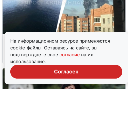
Ночная атака БПЛА на Ярославль:
На информационном ресурсе применяются
попадания и последствия
cookie-файлы. Оставаясь на сайте, вы
подтверждаете свое
согласие
на их
6 августа
0
использование.
Согласен