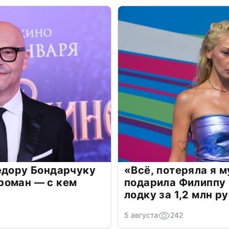
едору Бондарчуку
«Всё, потеряла я 
роман — с кем
подарила Филиппу
лодку за 1,2 млн р
5 августа
242