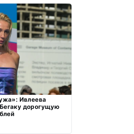
мужа»: Ивлеева
 Бегаку дорогущую
ублей