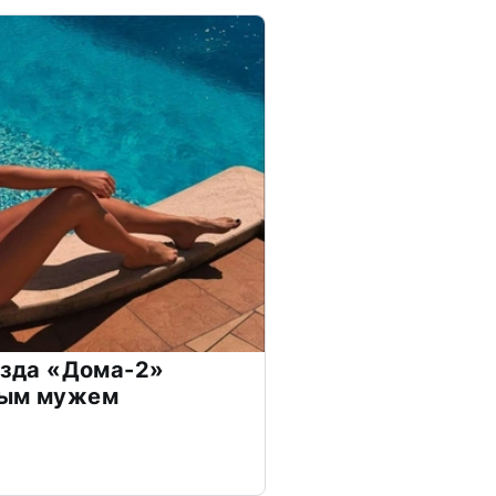
везда «Дома-2»
дым мужем