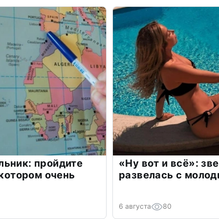
льник: пройдите
«Ну вот и всё»: з
 котором очень
развелась с моло
6 августа
80