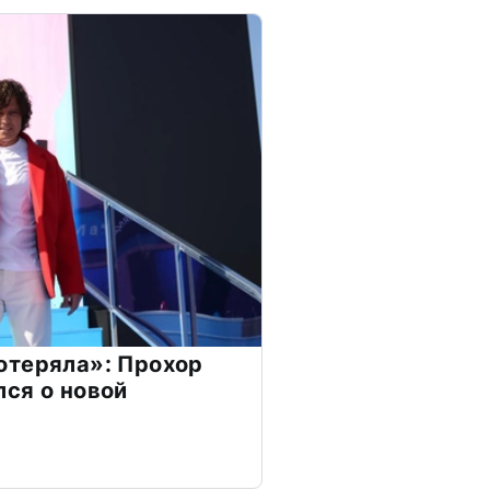
отеряла»: Прохор
ся о новой