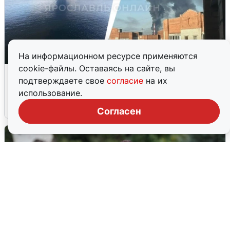
На информационном ресурсе применяются
cookie-файлы. Оставаясь на сайте, вы
Ночная атака БПЛА на Ярославль:
подтверждаете свое
согласие
на их
попадания и последствия
использование.
6 августа
0
Согласен