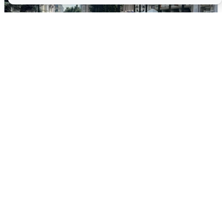
У соседей пожар и сбои: что было при
режиме БПЛА в Прикамье
5 августа
0