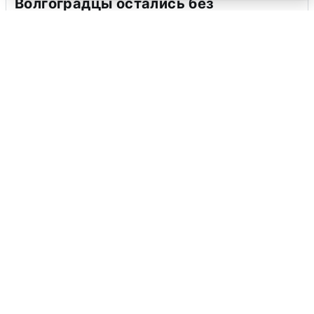
Волгоградцы остались без
мобильного интернета
6 августа
0
Сирены в Сочи: новая угроза БПЛА