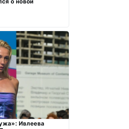
ся о новой
мужа»: Ивлеева