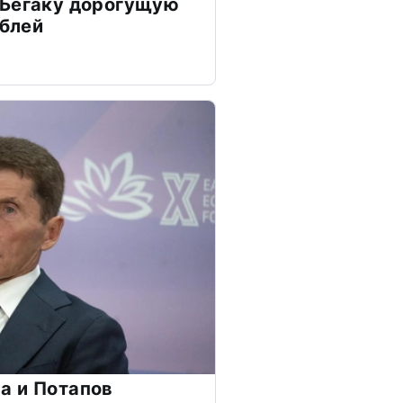
 Бегаку дорогущую
ублей
а и Потапов