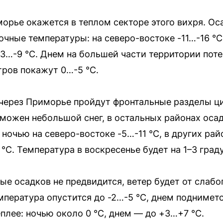
морье окажется в теплом секторе этого вихря. Ос
чные температуры: на северо-востоке -11…-16 °C,
-3…-9 °C. Днем на большей части территории поте
ров покажут 0…-5 °C.
через Приморье пройдут фронтальные разделы ци
зможен небольшой снег, в остальных районах оса
 ночью на северо-востоке -5…-11 °C, в других ра
C. Температура в воскресенье будет на 1–3 граду
е осадков не предвидится, ветер будет от слабог
мпература опустится до -2…-5 °C, днем подниметс
плее: ночью около 0 °C, днем — до +3…+7 °C.