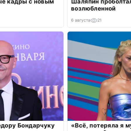
ые кадры с новым
Шаляпин проболтал
возлюбленной
6 августа
21
едору Бондарчуку
«Всё, потеряла я 