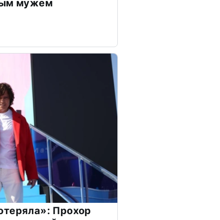
дым мужем
отеряла»: Прохор