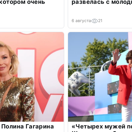
 котором очень
развелась с моло
6 августа
21
 Полина Гагарина
«Четырех мужей п