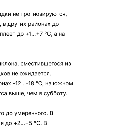
адки не прогнозируются,
 в других районах до
плеет до +1…+7 °C, а на
клона, сместившегося из
дков не ожидается.
йонах -12…-18 °C, на южном
са выше, чем в субботу.
о до умеренного. В
я до +2…+5 °C. В