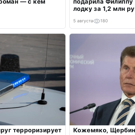
роман — с кем
подарила Филиппу
лодку за 1,2 млн р
5 августа
180
пруг терроризирует
Кожемяко, Щербин