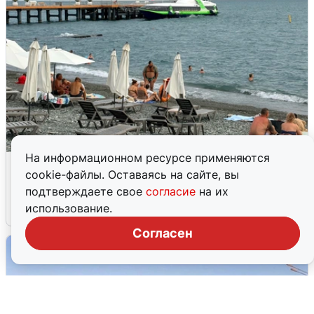
На информационном ресурсе применяются
Жители и туристы Сочи рассказали
cookie-файлы. Оставаясь на сайте, вы
об атаке БПЛА 5 августа
подтверждаете свое
согласие
на их
использование.
5 августа
0
Согласен