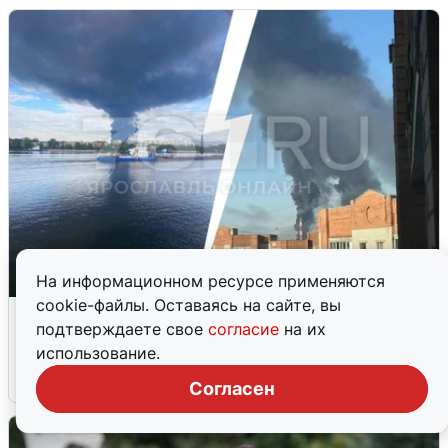
На информационном ресурсе применяются
cookie-файлы. Оставаясь на сайте, вы
Ночная атака БПЛА на Ярославль:
подтверждаете свое
согласие
на их
попадания и последствия
использование.
6 августа
0
Согласен