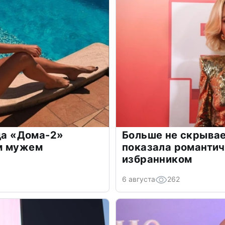
зда «Дома-2»
Больше не скрывае
м мужем
показала романти
избранником
6 августа
262