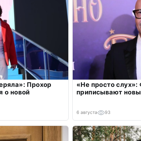
еряла»: Прохор
«Не просто слух»:
 о новой
приписывают новы
6 августа
93