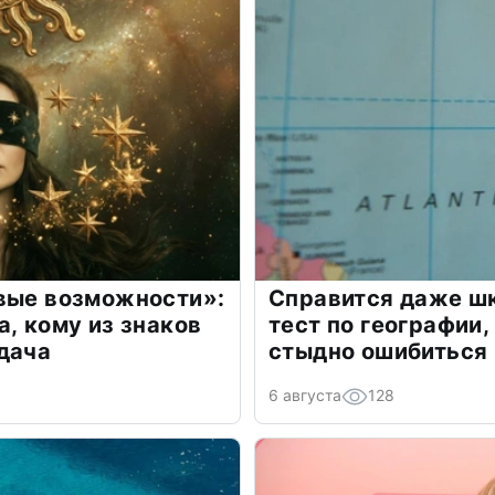
овые возможности»:
Справится даже шк
а, кому из знаков
тест по географии,
дача
стыдно ошибиться
6 августа
128