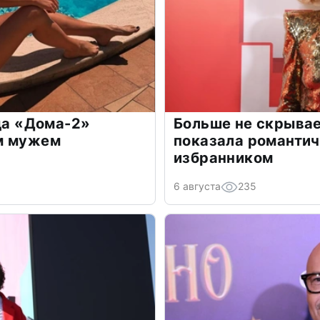
зда «Дома-2»
Больше не скрывае
м мужем
показала романти
избранником
6 августа
235