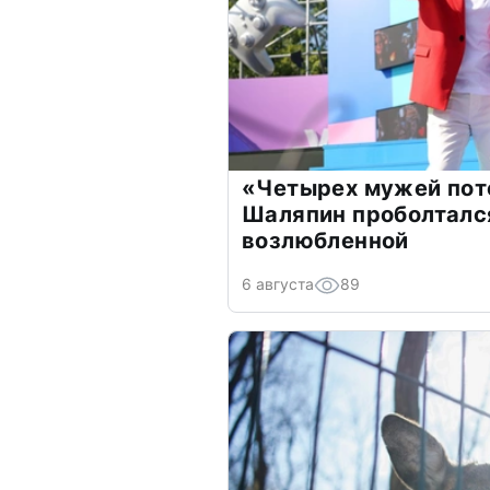
«Четырех мужей пот
Шаляпин проболтался
возлюбленной
6 августа
89