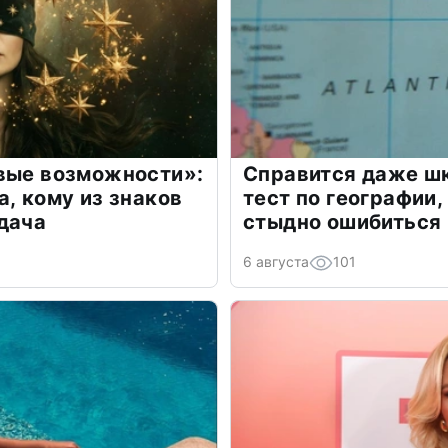
овые возможности»:
Справится даже шк
а, кому из знаков
тест по географии,
дача
стыдно ошибиться
6 августа
101